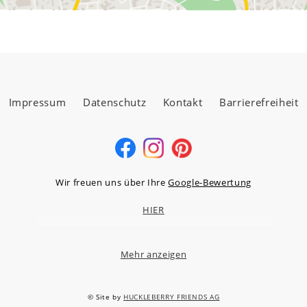
Impressum
Datenschutz
Kontakt
Barrierefreiheit
Wir freuen uns über Ihre
Google-Bewertung
HIER
Mehr anzeigen
MÖBELLAND HOCHTAUNUS GMBH
Niederstedter Weg 13A – 17, 61348 Bad Homburg v.d.H.
© Site by
HUCKLEBERRY FRIENDS AG