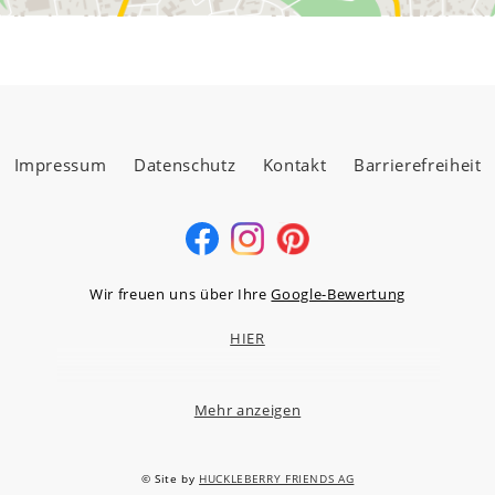
Impressum
Datenschutz
Kontakt
Barrierefreiheit
Wir freuen uns über Ihre
Google-Bewertung
HIER
Mehr anzeigen
MÖBELLAND HOCHTAUNUS GMBH
Niederstedter Weg 13A – 17, 61348 Bad Homburg v.d.H.
© Site by
HUCKLEBERRY FRIENDS AG