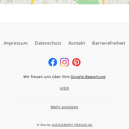
Impressum
Datenschutz
Kontakt
Barrierefreiheit
Wir freuen uns über Ihre
Google-Bewertung
HIER
Mehr anzeigen
MÖBELLAND HOCHTAUNUS GMBH
Niederstedter Weg 13A – 17, 61348 Bad Homburg v.d.H.
© Site by
HUCKLEBERRY FRIENDS AG