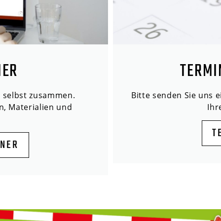
NER
TERMI
n selbst zusammen.
Bitte senden Sie uns 
n, Materialien und
Ih
T
ANER