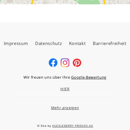
Impressum
Datenschutz
Kontakt
Barrierefreiheit
Wir freuen uns über Ihre
Google-Bewertung
HIER
Mehr anzeigen
MÖBELLAND HOCHTAUNUS GMBH
Niederstedter Weg 13A – 17, 61348 Bad Homburg v.d.H.
© Site by
HUCKLEBERRY FRIENDS AG