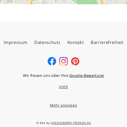
Impressum
Datenschutz
Kontakt
Barrierefreiheit
Wir freuen uns über Ihre
Google-Bewertung
HIER
Mehr anzeigen
MÖBELLAND HOCHTAUNUS GMBH
Niederstedter Weg 13A – 17, 61348 Bad Homburg v.d.H.
© Site by
HUCKLEBERRY FRIENDS AG