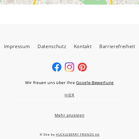
Impressum
Datenschutz
Kontakt
Barrierefreiheit
Wir freuen uns über Ihre
Google-Bewertung
HIER
Mehr anzeigen
MÖBELLAND HOCHTAUNUS GMBH
Niederstedter Weg 13A – 17, 61348 Bad Homburg v.d.H.
© Site by
HUCKLEBERRY FRIENDS AG