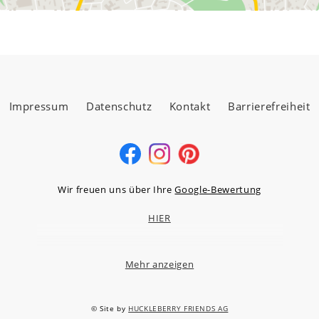
Impressum
Datenschutz
Kontakt
Barrierefreiheit
Wir freuen uns über Ihre
Google-Bewertung
HIER
Mehr anzeigen
MÖBELLAND HOCHTAUNUS GMBH
Niederstedter Weg 13A – 17, 61348 Bad Homburg v.d.H.
© Site by
HUCKLEBERRY FRIENDS AG