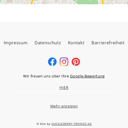
Impressum
Datenschutz
Kontakt
Barrierefreiheit
Wir freuen uns über Ihre
Google-Bewertung
HIER
Mehr anzeigen
MÖBELLAND HOCHTAUNUS GMBH
Niederstedter Weg 13A – 17, 61348 Bad Homburg v.d.H.
© Site by
HUCKLEBERRY FRIENDS AG