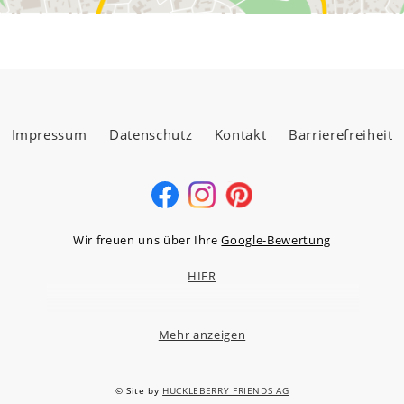
Impressum
Datenschutz
Kontakt
Barrierefreiheit
Wir freuen uns über Ihre
Google-Bewertung
HIER
Mehr anzeigen
MÖBELLAND HOCHTAUNUS GMBH
Niederstedter Weg 13A – 17, 61348 Bad Homburg v.d.H.
© Site by
HUCKLEBERRY FRIENDS AG