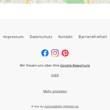
Impressum
Datenschutz
Kontakt
Barrierefreiheit
Wir freuen uns über Ihre
Google-Bewertung
HIER
Mehr anzeigen
MÖBELLAND HOCHTAUNUS GMBH
Niederstedter Weg 13A – 17, 61348 Bad Homburg v.d.H.
© Site by
HUCKLEBERRY FRIENDS AG