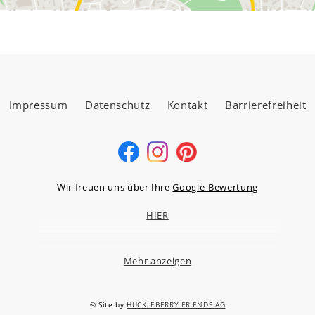
Impressum
Datenschutz
Kontakt
Barrierefreiheit
Wir freuen uns über Ihre
Google-Bewertung
HIER
Mehr anzeigen
MÖBELLAND HOCHTAUNUS GMBH
Niederstedter Weg 13A – 17, 61348 Bad Homburg v.d.H.
© Site by
HUCKLEBERRY FRIENDS AG