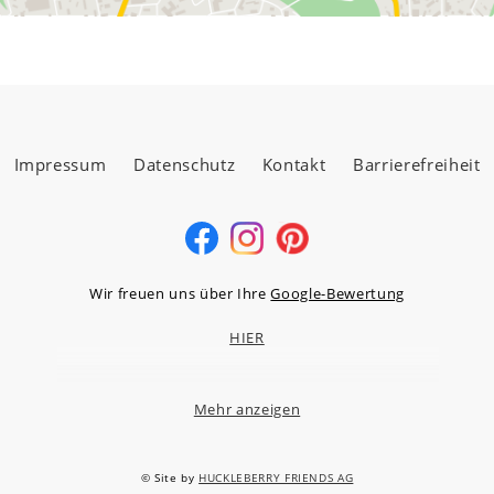
Impressum
Datenschutz
Kontakt
Barrierefreiheit
Wir freuen uns über Ihre
Google-Bewertung
HIER
Mehr anzeigen
MÖBELLAND HOCHTAUNUS GMBH
Niederstedter Weg 13A – 17, 61348 Bad Homburg v.d.H.
© Site by
HUCKLEBERRY FRIENDS AG