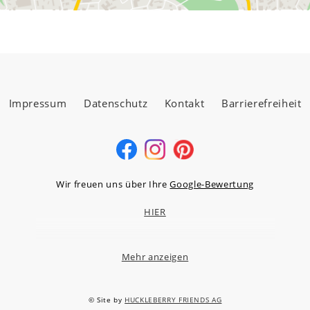
Impressum
Datenschutz
Kontakt
Barrierefreiheit
Wir freuen uns über Ihre
Google-Bewertung
HIER
Mehr anzeigen
MÖBELLAND HOCHTAUNUS GMBH
Niederstedter Weg 13A – 17, 61348 Bad Homburg v.d.H.
© Site by
HUCKLEBERRY FRIENDS AG