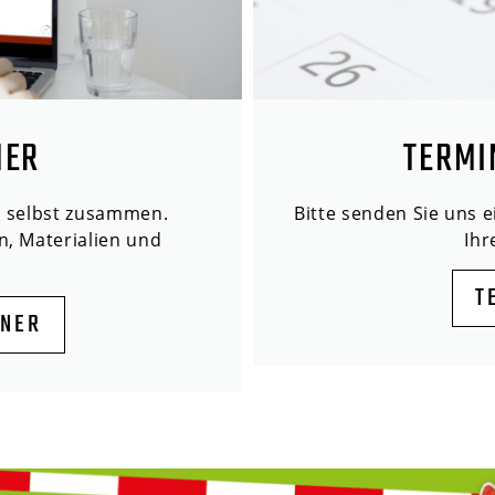
NER
TERMI
n selbst zusammen.
Bitte senden Sie uns 
n, Materialien und
Ih
T
ANER