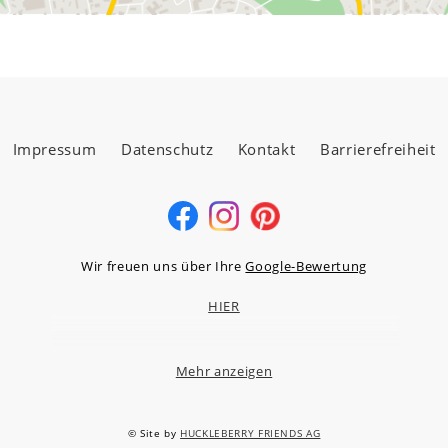
Impressum
Datenschutz
Kontakt
Barrierefreiheit
Wir freuen uns über Ihre
Google-Bewertung
HIER
Mehr anzeigen
MÖBELLAND HOCHTAUNUS GMBH
Niederstedter Weg 13A – 17, 61348 Bad Homburg v.d.H.
© Site by
HUCKLEBERRY FRIENDS AG