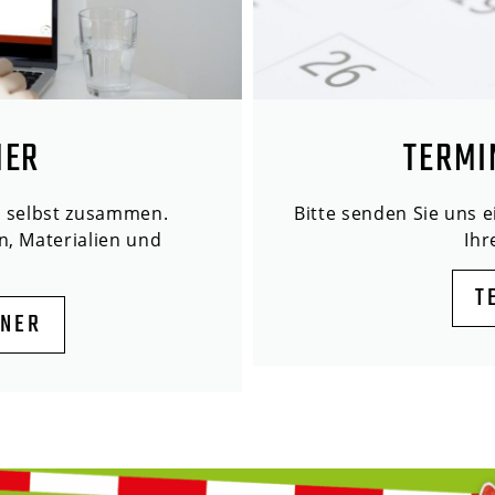
NER
TERMI
n selbst zusammen.
Bitte senden Sie uns 
n, Materialien und
Ih
T
ANER