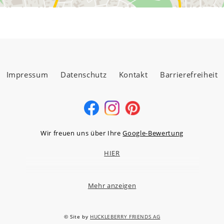
Impressum
Datenschutz
Kontakt
Barrierefreiheit
Wir freuen uns über Ihre
Google-Bewertung
HIER
Mehr anzeigen
MÖBELLAND HOCHTAUNUS GMBH
Niederstedter Weg 13A – 17, 61348 Bad Homburg v.d.H.
© Site by
HUCKLEBERRY FRIENDS AG