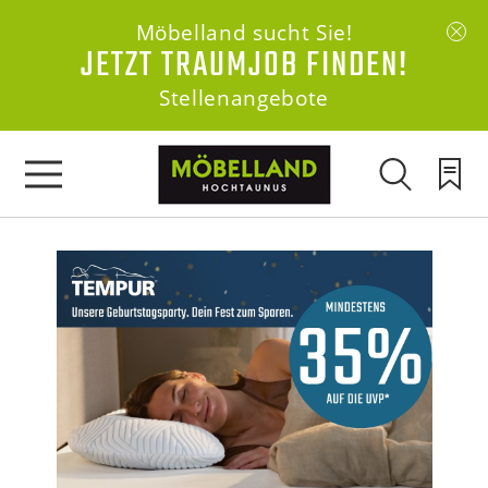
Möbelland sucht Sie!
JETZT TRAUMJOB FINDEN!
Stellenangebote