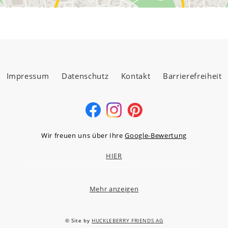
Impressum
Datenschutz
Kontakt
Barrierefreiheit
Wir freuen uns über Ihre
Google-Bewertung
HIER
Mehr anzeigen
MÖBELLAND HOCHTAUNUS GMBH
Niederstedter Weg 13A – 17, 61348 Bad Homburg v.d.H.
© Site by
HUCKLEBERRY FRIENDS AG