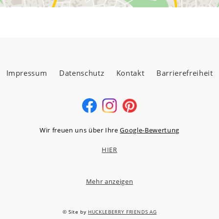
Impressum
Datenschutz
Kontakt
Barrierefreiheit
Wir freuen uns über Ihre
Google-Bewertung
HIER
Mehr anzeigen
MÖBELLAND HOCHTAUNUS GMBH
Niederstedter Weg 13A – 17, 61348 Bad Homburg v.d.H.
© Site by
HUCKLEBERRY FRIENDS AG