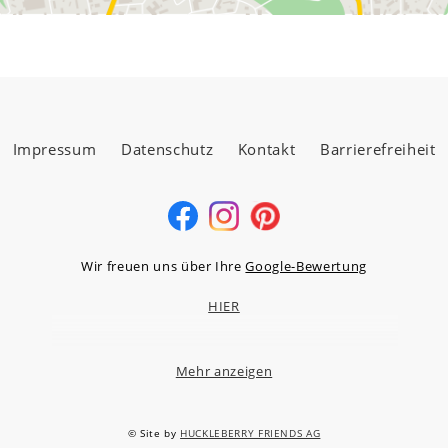
Impressum
Datenschutz
Kontakt
Barrierefreiheit
Wir freuen uns über Ihre
Google-Bewertung
HIER
Mehr anzeigen
MÖBELLAND HOCHTAUNUS GMBH
Niederstedter Weg 13A – 17, 61348 Bad Homburg v.d.H.
© Site by
HUCKLEBERRY FRIENDS AG