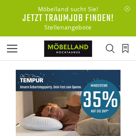
Möbelland sucht Sie!
JETZT TRAUMJOB FINDEN!
Stellenangebote