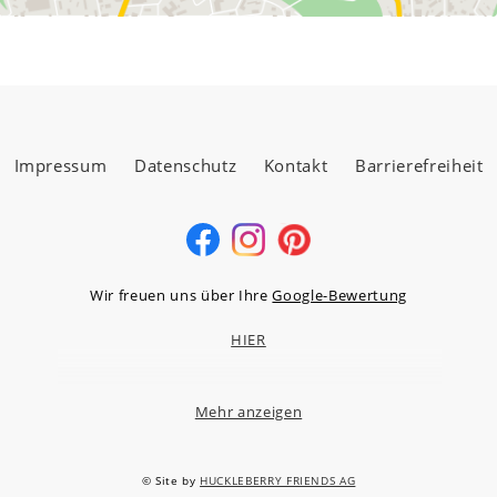
Impressum
Datenschutz
Kontakt
Barrierefreiheit
Wir freuen uns über Ihre
Google-Bewertung
HIER
Mehr anzeigen
MÖBELLAND HOCHTAUNUS GMBH
Niederstedter Weg 13A – 17, 61348 Bad Homburg v.d.H.
© Site by
HUCKLEBERRY FRIENDS AG