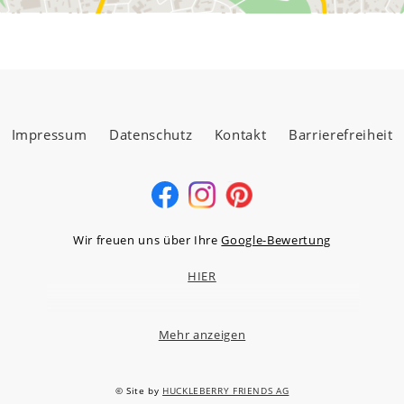
Impressum
Datenschutz
Kontakt
Barrierefreiheit
Wir freuen uns über Ihre
Google-Bewertung
HIER
Mehr anzeigen
MÖBELLAND HOCHTAUNUS GMBH
Niederstedter Weg 13A – 17, 61348 Bad Homburg v.d.H.
© Site by
HUCKLEBERRY FRIENDS AG