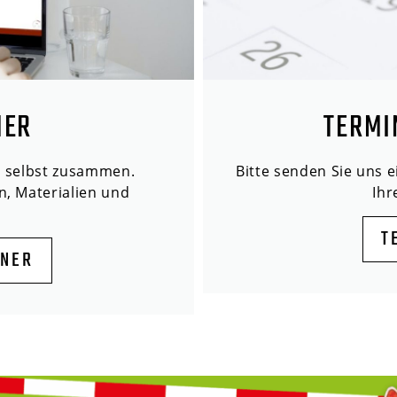
NER
TERMI
n selbst zusammen.
Bitte senden Sie uns 
n, Materialien und
Ih
T
ANER