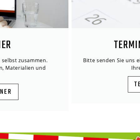
NER
TERMI
n selbst zusammen.
Bitte senden Sie uns 
n, Materialien und
Ih
T
ANER