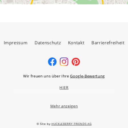
Impressum
Datenschutz
Kontakt
Barrierefreiheit
Wir freuen uns über Ihre
Google-Bewertung
HIER
Mehr anzeigen
MÖBELLAND HOCHTAUNUS GMBH
Niederstedter Weg 13A – 17, 61348 Bad Homburg v.d.H.
© Site by
HUCKLEBERRY FRIENDS AG