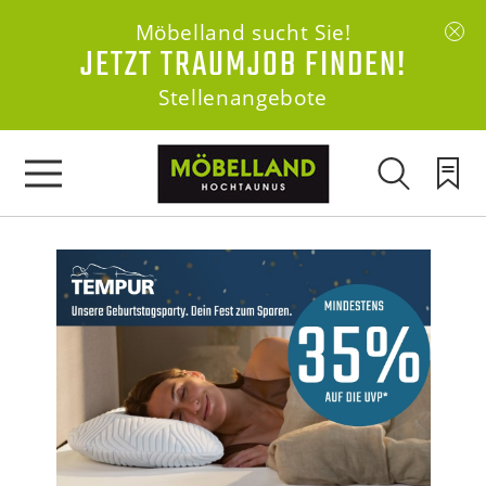
Möbelland sucht Sie!
JETZT TRAUMJOB FINDEN!
Stellenangebote