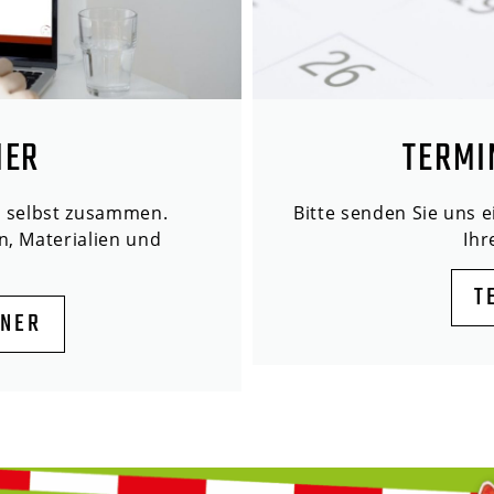
NER
TERMI
n selbst zusammen.
Bitte senden Sie uns 
n, Materialien und
Ih
T
ANER