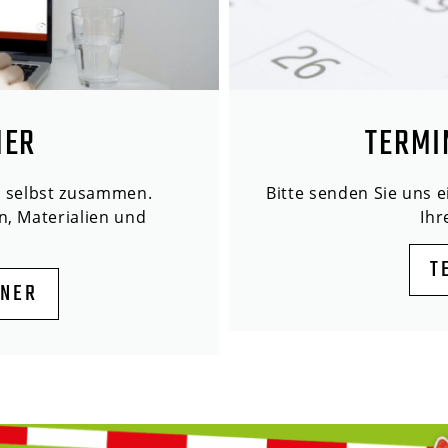
NER
TERMI
n selbst zusammen.
Bitte senden Sie uns 
n, Materialien und
Ih
T
ANER