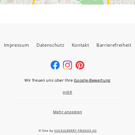
Impressum
Datenschutz
Kontakt
Barrierefreiheit
Wir freuen uns über Ihre
Google-Bewertung
HIER
Mehr anzeigen
MÖBELLAND HOCHTAUNUS GMBH
Niederstedter Weg 13A – 17, 61348 Bad Homburg v.d.H.
© Site by
HUCKLEBERRY FRIENDS AG